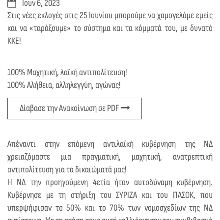
D
Ιουν 6, 2023
a
Στις νέες εκλογές στις 25 Ιουνίου μπορούμε να χαμογελάμε εμείς
t
και να «ταράξουμε» το σύστημα και τα κόμματά του, με δυνατό
e
ΚΚΕ!
:
100% Μαχητική, λαϊκή αντιπολίτευση!
100% Αλήθεια, αλληλεγγύη, αγώνας!
Δίαβασε την Ανακοίνωση σε PDF
Aπέναντι στην επόμενη αντιλαϊκή κυβέρνηση της ΝΔ
χρειαζόμαστε μια πραγματική, μαχητική, ανατρεπτική
αντιπολίτευση για τα δικαιώματά μας!
Η ΝΔ την προηγούμενη 4ετία ήταν αυτοδύναμη κυβέρνηση.
Κυβέρνησε με τη στήριξη του ΣΥΡΙΖΑ και του ΠΑΣΟΚ, που
υπερψήφισαν το 50% και το 70% των νομοσχεδίων της ΝΔ