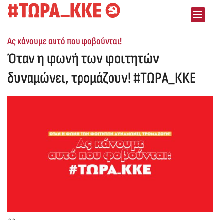
Skip to content
:
Ας κάνουμε αυτό που φοβούνται!
Όταν η φωνή των φοιτητών
δυναμώνει, τρομάζουν! #ΤΩΡΑ_ΚΚΕ